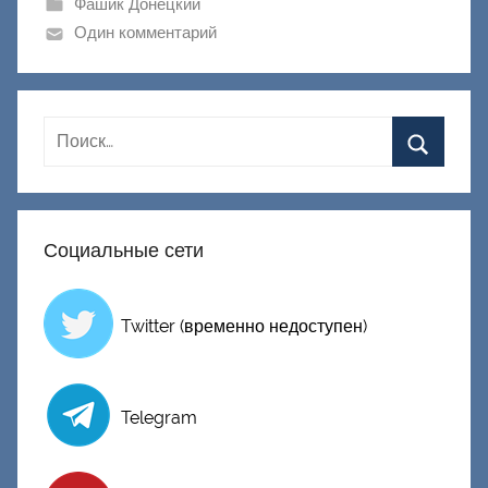
Фашик Донецкий
к
Один комментарий
Д
о
н
е
ц
к
и
Социальные сети
й
Twitter (временно недоступен)
Telegram