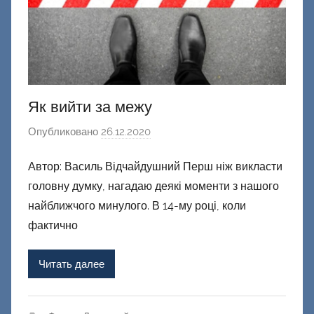
Як вийти за межу
Опубликовано
26.12.2020
а
в
Автор: Василь Відчайдушний Перш ніж викласти
т
головну думку, нагадаю деякі моменти з нашого
о
р
найближчого минулого. В 14-му році, коли
о
фактично
м
Ф
Читать далее
а
ш
и