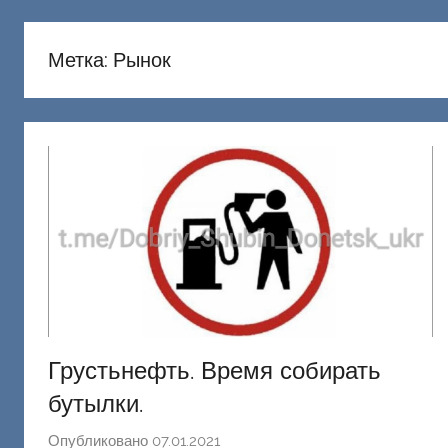
русню
Донецкий
Метка:
Рынок
Грустьнефть. Время собирать
бутылки.
Опубликовано
07.01.2021
а