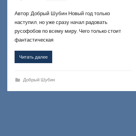
в
Автор: Добрый Шубин Новый год только
т
о
наступил, но уже сразу начал радовать
р
русофобов по всему миру. Чего только стоит
о
фантастическая
м
Ф
Читать далее
а
ш
и
Добрый Шубин
к
Д
о
н
е
ц
к