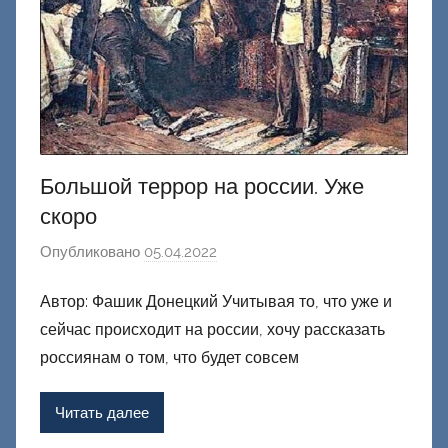
Большой террор на россии. Уже
скоро
Опубликовано
05.04.2022
а
в
Автор: Фашик Донецкий Учитывая то, что уже и
т
сейчас происходит на россии, хочу рассказать
о
р
россиянам о том, что будет совсем
о
м
Читать далее
Ф