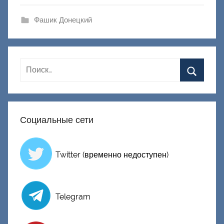
а
ш
Фашик Донецкий
и
к
Д
о
н
е
ц
Социальные сети
к
и
й
Twitter (временно недоступен)
Telegram