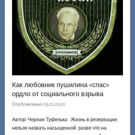
Как любовник пушилина «спас»
ордло от социального взрыва
Опубликовано
05.01.2020
а
в
Автор: Черная Туфелька Жизнь в резервации
т
нельзя назвать насыщенной, разве что на
о