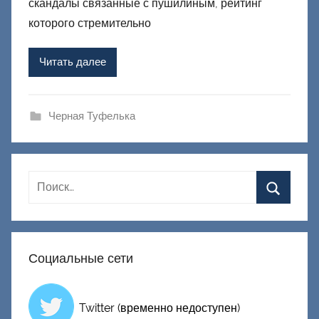
р
скандалы связанные с пушилиным, рейтинг
о
которого стремительно
м
Ф
Читать далее
а
ш
и
Черная Туфелька
к
Д
о
н
е
ц
к
Социальные сети
и
й
Twitter (временно недоступен)