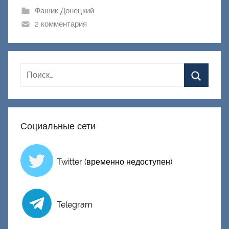
к
Фашик Донецкий
Д
2 комментария
о
н
е
ц
к
и
й
Социальные сети
Twitter (временно недоступен)
Telegram