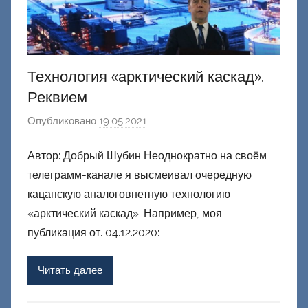
Технология «арктический каскад».
Реквием
Опубликовано
19.05.2021
а
в
Автор: Добрый Шубин Неоднократно на своём
т
телеграмм-канале я высмеивал очередную
о
р
кацапскую аналоговнетную технологию
о
«арктический каскад». Например, моя
м
публикация от. 04.12.2020:
Ф
а
Читать далее
ш
и