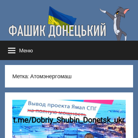
Перейти
к
содержимому
Фашик
Здесь
Меню
гнобят
Донецкий
русню
Метка:
Атомэнергомаш