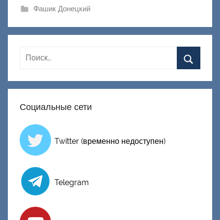
и
Фашик Донецкий
к
Д
о
н
е
ц
к
Социальные сети
и
й
Twitter (временно недоступен)
Telegram