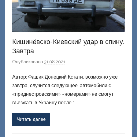
Кишинёвско-Киевский удар в спину.
Завтра
Опубликовано
31.08.2021
а
в
Автор: Фашик Донецкий Кстати, возможно уже
т
завтра, случится следующее: автомобили с
о
р
«приднестровскими» «номерами» не смогут
о
въезжать в Украину после 1
м
Ф
Читать далее
а
ш