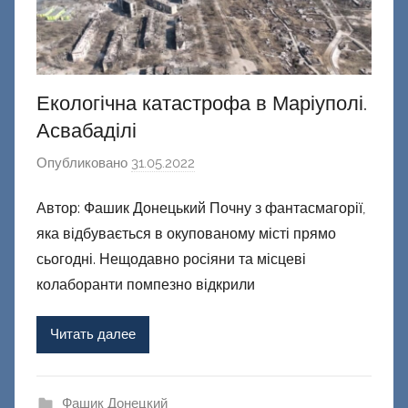
Екологічна катастрофа в Маріуполі.
Асвабаділі
Опубликовано
31.05.2022
а
в
Автор: Фашик Донецький Почну з фантасмагорії,
т
яка відбувається в окупованому місті прямо
о
р
сьогодні. Нещодавно росіяни та місцеві
о
колаборанти помпезно відкрили
м
Ф
Читать далее
а
ш
и
Фашик Донецкий