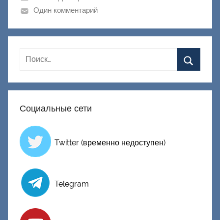
к
Один комментарий
Д
о
н
е
ц
к
и
Социальные сети
й
Twitter (временно недоступен)
Telegram