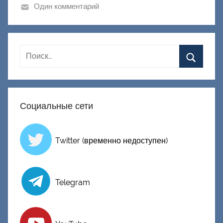
и
Один комментарий
к
Д
о
н
е
ц
к
Социальные сети
и
й
Twitter (временно недоступен)
Telegram