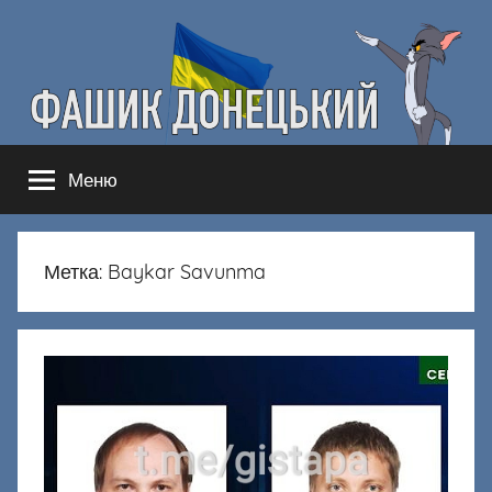
Перейти
к
содержимому
Фашик
Здесь
Меню
гнобят
Донецкий
русню
Метка:
Baykar Savunma