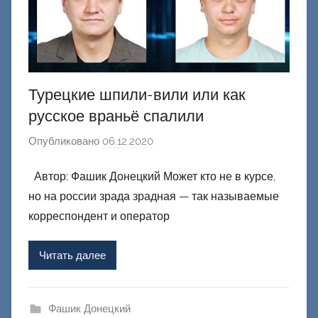
Турецкие шпили-вили или как
русское враньё спалили
Опубликовано
06.12.2020
а
в
Автор: Фашик Донецкий Может кто не в курсе,
т
но на россии зрада зрадная — так называемые
о
р
корреспондент и оператор
о
м
Читать далее
Ф
а
ш
Фашик Донецкий