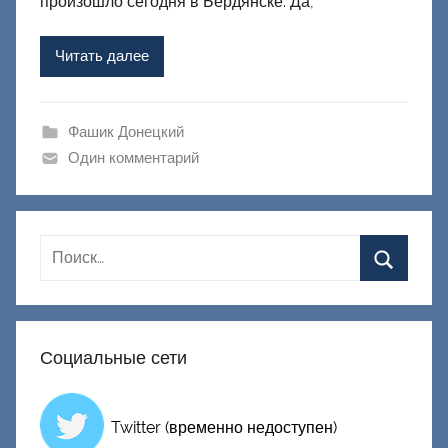
произошло сегодня в Бердянске. Да,
м
Ф
Читать далее
а
ш
и
Фашик Донецкий
к
Один комментарий
Д
о
н
е
ц
к
и
Социальные сети
й
Twitter (временно недоступен)