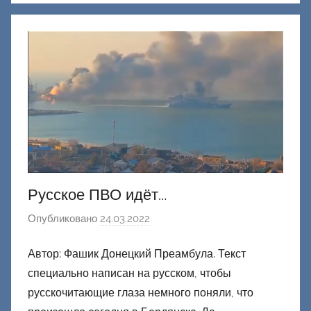
к
Д
о
н
е
ц
к
и
й
Русское ПВО идёт…
Опубликовано
24.03.2022
а
в
Автор: Фашик Донецкий Преамбула. Текст
т
специально написан на русском, чтобы
о
р
русскочитающие глаза немного поняли, что
о