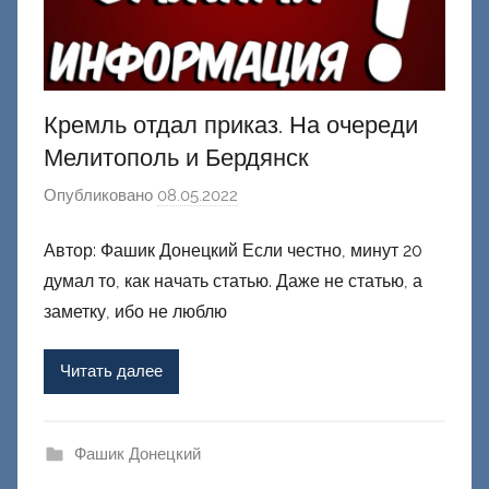
Кремль отдал приказ. На очереди
Мелитополь и Бердянск
Опубликовано
08.05.2022
а
в
Автор: Фашик Донецкий Если честно, минут 20
т
думал то, как начать статью. Даже не статью, а
о
р
заметку, ибо не люблю
о
м
Читать далее
Ф
а
ш
Фашик Донецкий
и