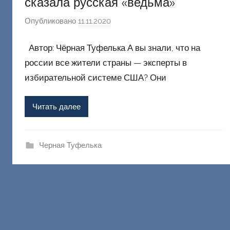
сказала русская «ведьма»
Опубликовано
11.11.2020
а
в
Автор: Чёрная Туфелька А вы знали, что на
т
о
россии все жители страны — эксперты в
р
избирательной системе США? Они
о
м
Читать далее
Ф
а
ш
Черная Туфелька
и
к
Д
о
н
е