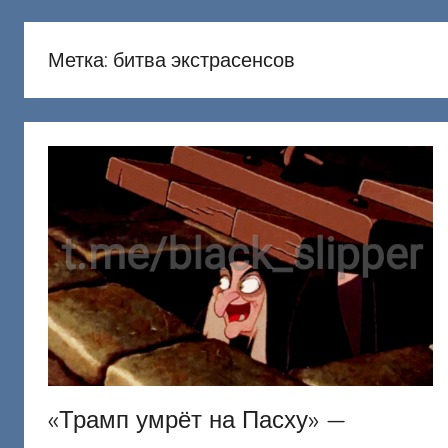
русню
Донецкий
Метка:
битва экстрасенсов
«Трамп умрёт на Пасху» —