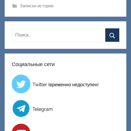
и
Записки истории
к
Д
о
н
е
ц
к
Социальные сети
и
й
Twitter (временно недоступен)
Telegram