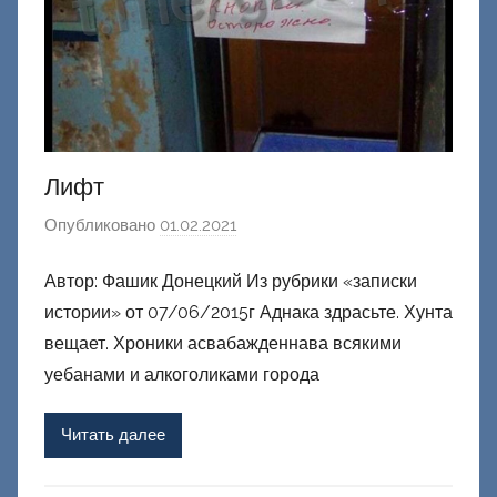
Лифт
Опубликовано
01.02.2021
а
в
Автор: Фашик Донецкий Из рубрики «записки
т
истории» от 07/06/2015г Аднака здрасьте. Хунта
о
р
вещает. Хроники асвабажденнава всякими
о
уебанами и алкоголиками города
м
Ф
Читать далее
а
ш