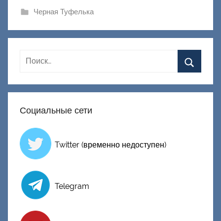
и
Черная Туфелька
к
Д
о
н
е
ц
к
Социальные сети
и
й
Twitter (временно недоступен)
Telegram