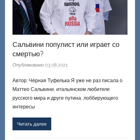
Сальвини популист или играет со
смертью?
Опубликовано
03.08.2021
а
в
Автор: Чёрная Туфелька Я уже не раз писала о
т
Маттео Сальвини, итальянском любителе
о
р
русского мира и друге путина, лоббирующего
о
интересы
м
Ф
Читать далее
а
ш