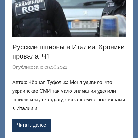
й
Русские шпионы в Италии. Хроники
провала. Ч.1
Опубликовано
09.06.2021
а
в
Автор: Чёрная Туфелька Меня удивило, что
т
украинские СМИ так мало внимания уделили
о
р
шпионскому скандалу, связанному с россиянами
о
в Италии и
м
Ф
Читать далее
а