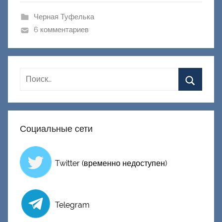
ш
и
Черная Туфелька
к
6 комментариев
Д
о
н
е
ц
к
и
Социальные сети
й
Twitter (временно недоступен)
Telegram