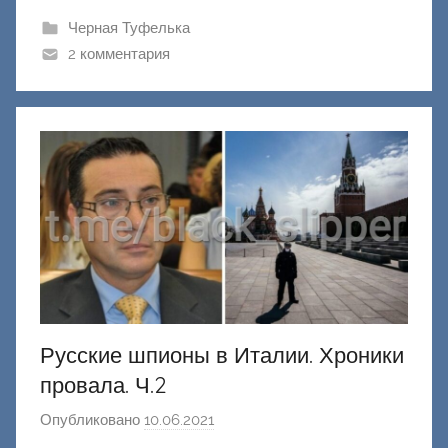
ш
Черная Туфелька
и
2 комментария
к
Д
о
н
е
ц
к
и
й
Русские шпионы в Италии. Хроники
провала. Ч.2
Опубликовано
10.06.2021
а
в