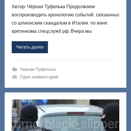
Автор: Чёрная Туфелька Продолжаем
т
воспроизводить хронологию событий, связанных
о
р
со шпионским скандалом в Италии, по вине
о
кретинизма спецслужб рф. Вчера мы
м
Ф
Читать далее
а
ш
и
Черная Туфелька
к
Один комментарий
Д
о
н
е
ц
к
и