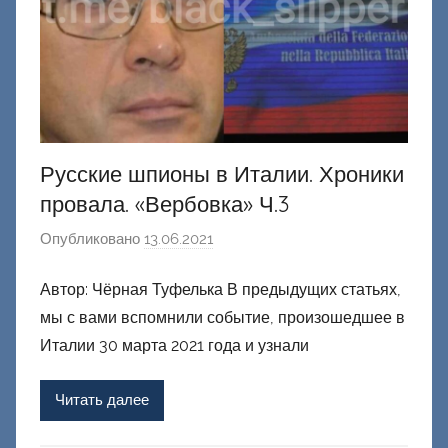
Русские шпионы в Италии. Хроники
провала. «Вербовка» Ч.3
Опубликовано
13.06.2021
а
в
Автор: Чёрная Туфелька В предыдущих статьях,
т
мы с вами вспомнили событие, произошедшее в
о
р
Италии 30 марта 2021 года и узнали
о
м
Читать далее
Ф
а