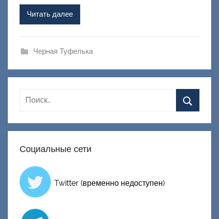
Ф
Читать далее
а
ш
и
Черная Туфелька
к
Д
о
н
е
ц
к
Социальные сети
и
й
Twitter (временно недоступен)