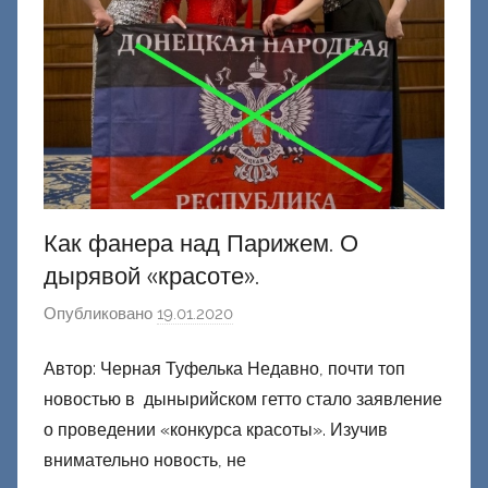
Как фанера над Парижем. О
дырявой «красоте».
Опубликовано
19.01.2020
а
в
Автор: Черная Туфелька Недавно, почти топ
т
новостью в дынырийском гетто стало заявление
о
р
о проведении «конкурса красоты». Изучив
о
внимательно новость, не
м