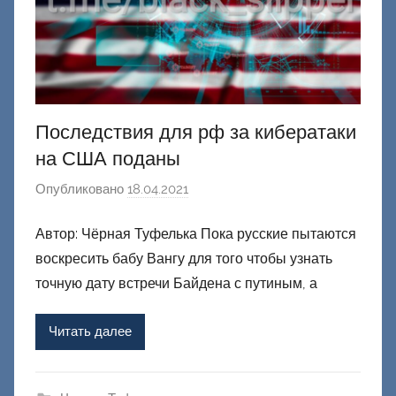
Последствия для рф за кибератаки
на США поданы
Опубликовано
18.04.2021
а
в
Автор: Чёрная Туфелька Пока русские пытаются
т
воскресить бабу Вангу для того чтобы узнать
о
р
точную дату встречи Байдена с путиным, а
о
м
Читать далее
Ф
а