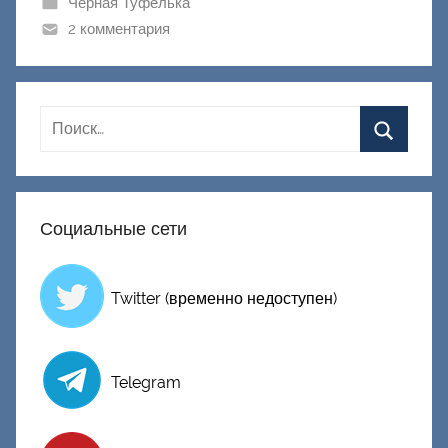
ш
Черная Туфелька
и
2 комментария
к
Д
о
н
е
ц
к
Социальные сети
и
й
Twitter (временно недоступен)
Telegram