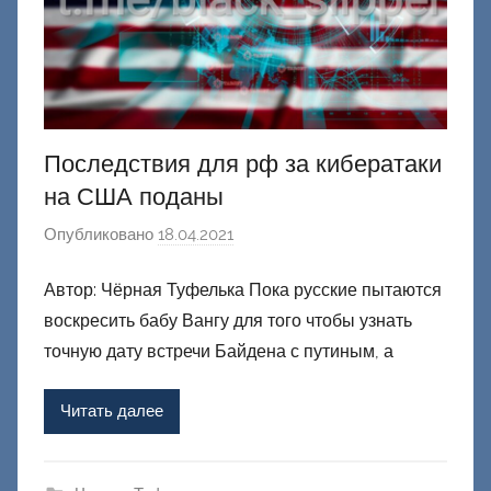
Последствия для рф за кибератаки
на США поданы
Опубликовано
18.04.2021
а
в
Автор: Чёрная Туфелька Пока русские пытаются
т
воскресить бабу Вангу для того чтобы узнать
о
р
точную дату встречи Байдена с путиным, а
о
м
Читать далее
Ф
а