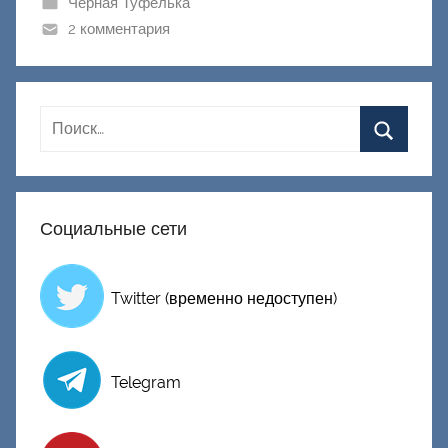
ш
Черная Туфелька
и
2 комментария
к
Д
о
н
е
ц
к
Социальные сети
и
й
Twitter (временно недоступен)
Telegram