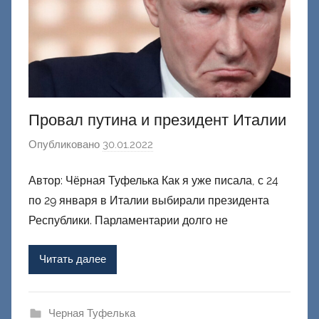
Провал путина и президент Италии
Опубликовано
30.01.2022
а
в
Автор: Чёрная Туфелька Как я уже писала, с 24
т
по 29 января в Италии выбирали президента
о
р
Республики. Парламентарии долго не
о
м
Читать далее
Ф
а
ш
Черная Туфелька