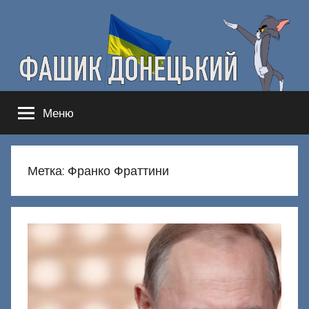
Перейти
к
содержимому
Фашик
Здесь
Меню
гнобят
Донецкий
русню
Метка:
Франко Фраттини