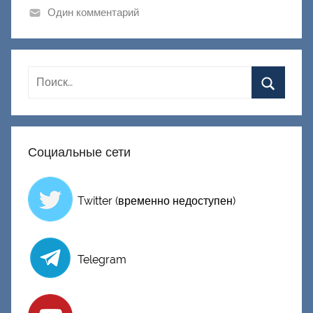
и
Один комментарий
к
Д
о
н
е
ц
к
Социальные сети
и
й
Twitter (временно недоступен)
Telegram