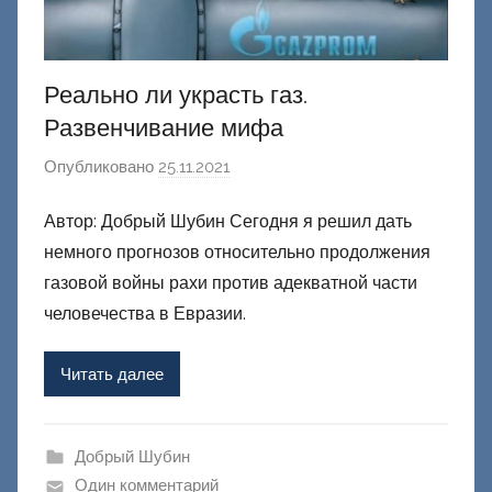
Реально ли украсть газ.
Развенчивание мифа
Опубликовано
25.11.2021
а
в
Автор: Добрый Шубин Сегодня я решил дать
т
немного прогнозов относительно продолжения
о
р
газовой войны рахи против адекватной части
о
человечества в Евразии.
м
Ф
Читать далее
а
ш
и
Добрый Шубин
к
Один комментарий