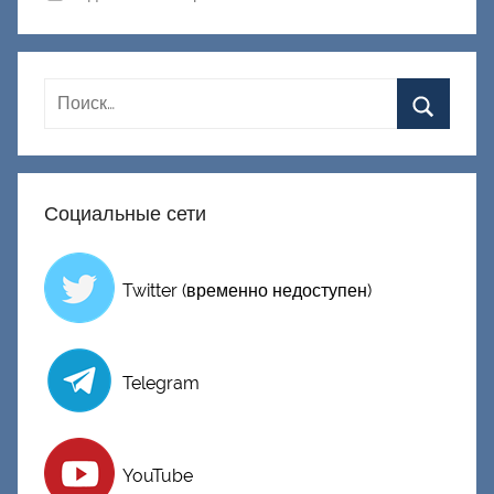
Д
о
н
е
ц
к
и
Социальные сети
й
Twitter (временно недоступен)
Telegram
YouTube