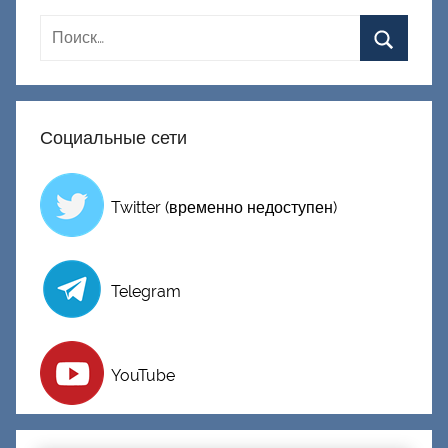
Д
о
н
е
ц
Социальные сети
к
и
й
Twitter (временно недоступен)
Telegram
YouTube