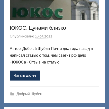
ЮКОС. Цунами близко
Опубликовано
16.05.2022
а
в
Автор: Добрый Шубин Почти два года назад я
т
написал статью о том, чем светит рф дело
о
р
«ЮКОСа» Отзыв на статью
о
м
Читать далее
Ф
а
ш
Добрый Шубин
и
к