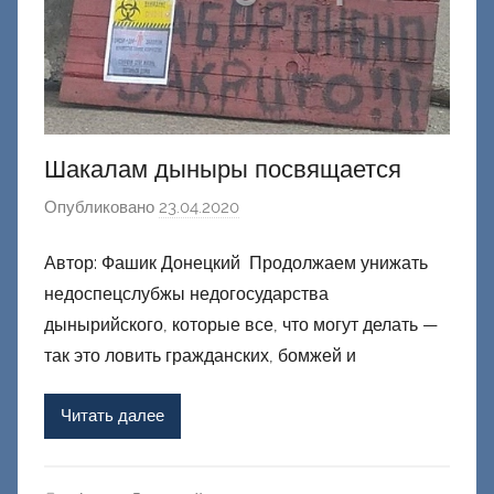
Шакалам дыныры посвящается
Опубликовано
23.04.2020
а
в
Автор: Фашик Донецкий Продолжаем унижать
т
недоспецслубжы недогосударства
о
р
дынырийского, которые все, что могут делать —
о
так это ловить гражданских, бомжей и
м
Ф
Читать далее
а
ш