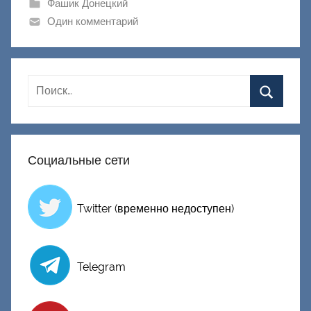
и
Фашик Донецкий
к
Один комментарий
Д
о
н
е
ц
к
и
Социальные сети
й
Twitter (временно недоступен)
Telegram