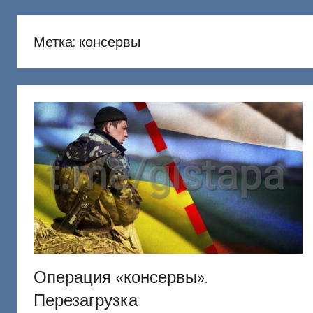
русню
Донецкий
Метка:
консервы
Операция «консервы».
Перезагрузка