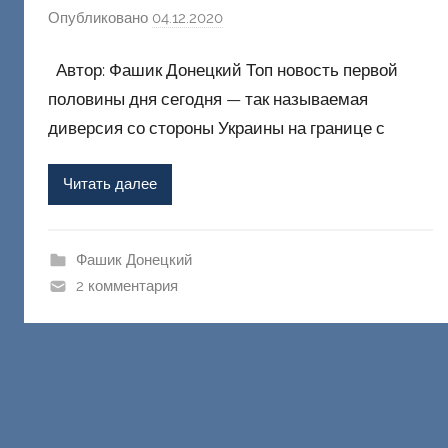
Опубликовано
04.12.2020
а
в
Автор: Фашик Донецкий Топ новость первой
т
о
половины дня сегодня — так называемая
р
диверсия со стороны Украины на границе с
о
м
Читать далее
Ф
а
ш
Фашик Донецкий
и
2 комментария
к
Д
о
н
е
ц