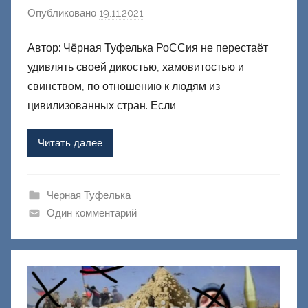
Опубликовано
19.11.2021
а
в
Автор: Чёрная Туфелька РоССия не перестаёт
т
удивлять своей дикостью, хамовитостью и
о
р
свинством, по отношению к людям из
о
цивилизованных стран. Если
м
Ф
Читать далее
а
ш
и
Черная Туфелька
к
Один комментарий
Д
о
н
е
ц