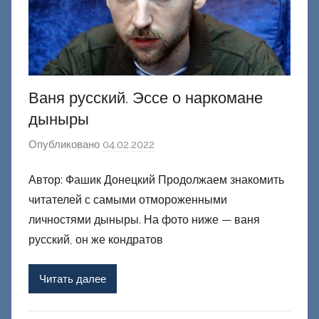
Ваня русский. Эссе о наркомане
дыныры
Опубликовано
04.02.2022
а
в
Автор: Фашик Донецкий Продолжаем знакомить
т
читателей с самыми отмороженными
о
р
личностями дыныры. На фото ниже — ваня
о
русский, он же кондратов
м
Ф
Читать далее
а
ш