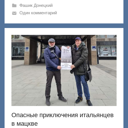
и
Фашик Донецкий
к
Один комментарий
Д
о
н
е
ц
к
и
й
Опасные приключения итальянцев
в мацкве