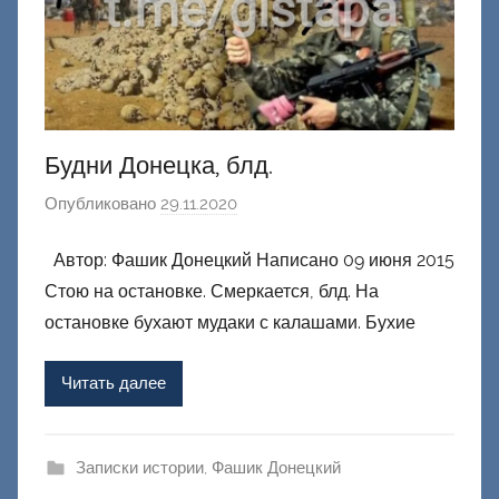
к
и
й
Будни Донецка, блд.
Опубликовано
29.11.2020
а
в
Автор: Фашик Донецкий Написано 09 июня 2015
т
Стою на остановке. Смеркается, блд. На
о
р
остановке бухают мудаки с калашами. Бухие
о
м
Читать далее
Ф
а
ш
Записки истории
,
Фашик Донецкий
и