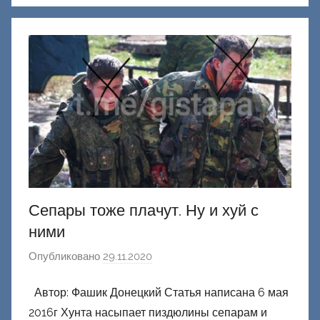
к
Д
о
н
е
ц
к
и
й
Сепары тоже плачут. Ну и хуй с
ними
Опубликовано
29.11.2020
а
в
Автор: Фашик Донецкий Статья написана 6 мая
т
2016г Хунта насыпает пиздюлины сепарам и
о