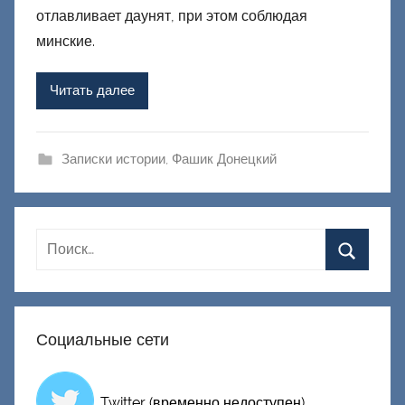
р
отлавливает даунят, при этом соблюдая
о
минские.
м
Ф
Читать далее
а
ш
и
Записки истории
,
Фашик Донецкий
к
Д
о
н
е
ц
к
Социальные сети
и
й
Twitter (временно недоступен)