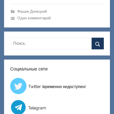
а
ш
Фашик Донецкий
и
Один комментарий
к
Д
о
н
е
ц
к
Социальные сети
и
й
Twitter (временно недоступен)
Telegram