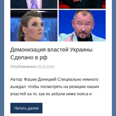
Демонизация властей Украины.
Сделано в рф
Опубликовано
25.12.2021
а
в
Автор: Фашик Донецкий Специально немного
т
выждал, чтобы посмотреть на реакцию наших
о
р
властей на то, как их уебали ниже пояса и
о
м
Читать далее
Ф