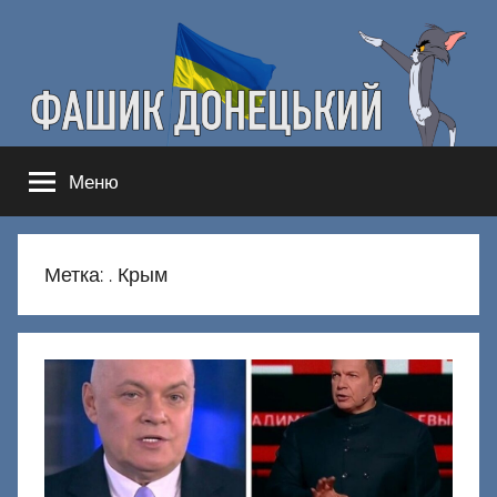
Перейти
к
содержимому
Фашик
Здесь
Меню
гнобят
Донецкий
русню
Метка:
. Крым