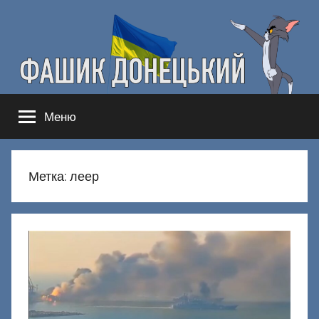
Перейти
к
содержимому
Фашик
Здесь
Меню
гнобят
Донецкий
русню
Метка:
леер