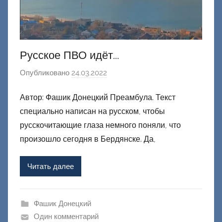
Русское ПВО идёт…
Опубликовано
24.03.2022
а
в
Автор: Фашик Донецкий Преамбула. Текст
т
специально написан на русском, чтобы
о
р
русскочитающие глаза немного поняли, что
о
произошло сегодня в Бердянске. Да,
м
Ф
Читать далее
а
ш
и
Фашик Донецкий
к
Один комментарий