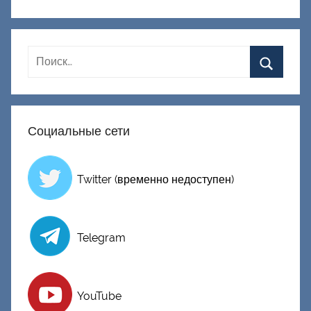
Д
о
н
е
ц
к
и
Социальные сети
й
Twitter (временно недоступен)
Telegram
YouTube