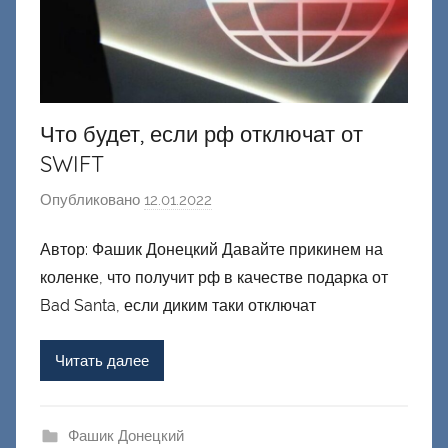
Что будет, если рф отключат от
SWIFT
Опубликовано
12.01.2022
а
в
Автор: Фашик Донецкий Давайте прикинем на
т
коленке, что получит рф в качестве подарка от
о
р
Bad Santa, если диким таки отключат
о
м
Читать далее
Ф
а
ш
Фашик Донецкий