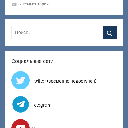
и
2 комментария
к
Д
о
н
е
ц
к
Социальные сети
и
й
Twitter (временно недоступен)
Telegram