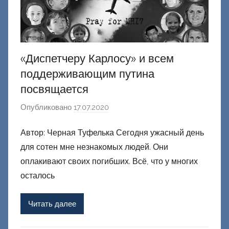
«Диспетчеру Карлосу» и всем
поддерживающим путина
посвящается
Опубликовано
17.07.2020
а
в
Автор: Черная Туфелька Сегодня ужасный день
т
для сотен мне незнакомых людей. Они
о
р
оплакивают своих погибших. Всё, что у многих
о
осталось
м
Ф
Читать далее
а
ш