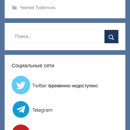
и
Черная Туфелька
к
Д
о
н
е
ц
к
Социальные сети
и
й
Twitter (временно недоступен)
Telegram