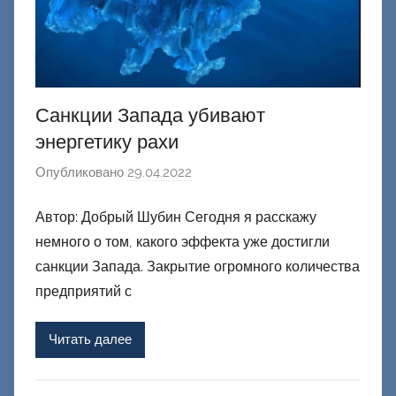
Санкции Запада убивают
энергетику рахи
Опубликовано
29.04.2022
а
в
Автор: Добрый Шубин Сегодня я расскажу
т
немного о том, какого эффекта уже достигли
о
р
санкции Запада. Закрытие огромного количества
о
предприятий с
м
Ф
Читать далее
а
ш