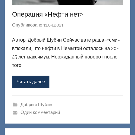
Операция «Нефти нет»
Опубликовано
11.04.2021
а
в
Автор: Добрый Шубин Сейчас вате раша-«сми»
т
втюхали, что нефти в Немытой осталось на 20-
о
р
25 лет максимум. Неожиданный поворот после
о
того,
м
Ф
Читать далее
а
ш
и
Добрый Шубин
к
Один комментарий
Д
о
н