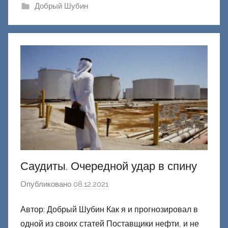
и
Добрый Шубин
к
Д
о
н
е
ц
к
и
й
Саудиты. Очередной удар в спину
Опубликовано
08.12.2021
а
в
Автор: Добрый Шубин Как я и прогнозировал в
т
одной из своих статей Поставщики нефти, и не
о