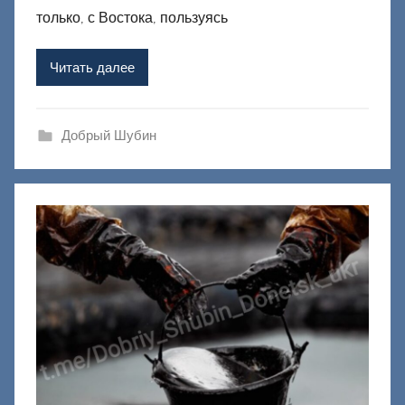
р
только, с Востока, пользуясь
о
м
Читать далее
Ф
а
ш
Добрый Шубин
и
к
Д
о
н
е
ц
к
и
й