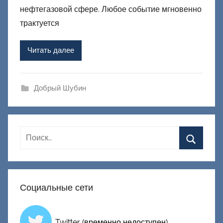
о
нефтегазовой сфере. Любое событие мгновенно
м
трактуется
Ф
а
Читать далее
ш
и
к
Добрый Шубин
Д
о
н
е
ц
к
и
Социальные сети
й
Twitter (временно недоступен)