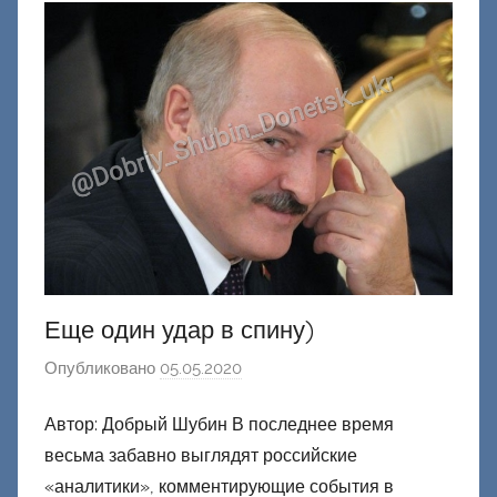
е
ц
к
и
й
Еще один удар в спину)
Опубликовано
05.05.2020
а
в
Автор: Добрый Шубин В последнее время
т
весьма забавно выглядят российские
о
р
«аналитики», комментирующие события в