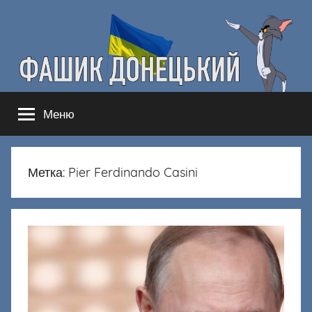
Перейти
к
содержимому
Фашик
Здесь
Меню
гнобят
Донецкий
русню
Метка:
Pier Ferdinando Casini