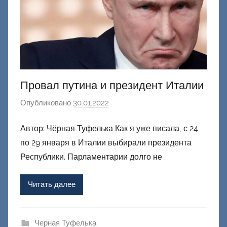
Провал путина и президент Италии
Опубликовано
30.01.2022
а
в
Автор: Чёрная Туфелька Как я уже писала, с 24
т
по 29 января в Италии выбирали президента
о
р
Республики. Парламентарии долго не
о
м
Читать далее
Ф
а
ш
Черная Туфелька