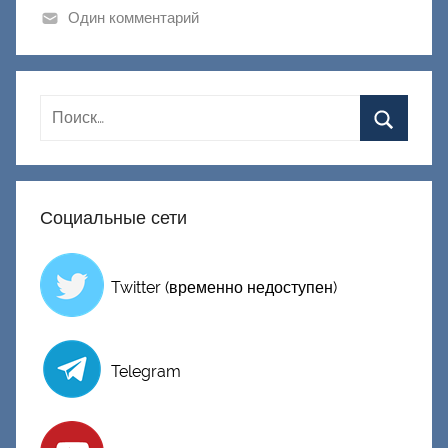
и
Один комментарий
к
Д
о
н
е
ц
к
Социальные сети
и
й
Twitter (временно недоступен)
Telegram