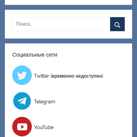
к
Д
о
н
е
ц
к
Социальные сети
и
й
Twitter (временно недоступен)
Telegram
YouTube