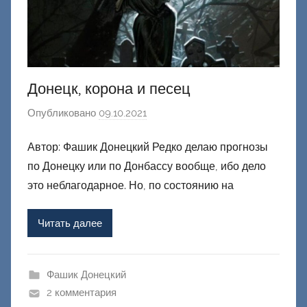
Донецк, корона и песец
Опубликовано
09.10.2021
а
в
Автор: Фашик Донецкий Редко делаю прогнозы
т
по Донецку или по Донбассу вообще, ибо дело
о
р
это неблагодарное. Но, по состоянию на
о
м
Читать далее
Ф
а
ш
Фашик Донецкий
и
2 комментария