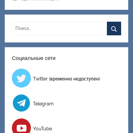
к
Д
о
н
е
ц
к
Социальные сети
и
й
Twitter (временно недоступен)
Telegram
YouTube