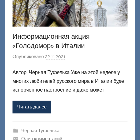
Информационная акция
«Голодомор» в Италии
Опубликовано
22.11.2021
а
в
Автор: Чёрная Туфелька Уже на этой неделе у
т
многих любителей русского мира в Италии будет
о
р
испорченное настроение и даже может
о
м
Читать далее
Ф
а
ш
Черная Туфелька
и
Один комментарий