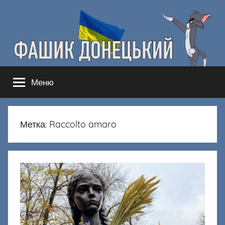
Перейти
к
содержимому
Фашик
Здесь
Меню
гнобят
Донецкий
русню
Метка:
Raccolto amaro