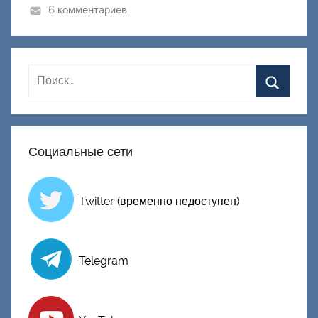
и
6 комментариев
к
Д
о
н
е
ц
к
Социальные сети
и
й
Twitter (временно недоступен)
Telegram