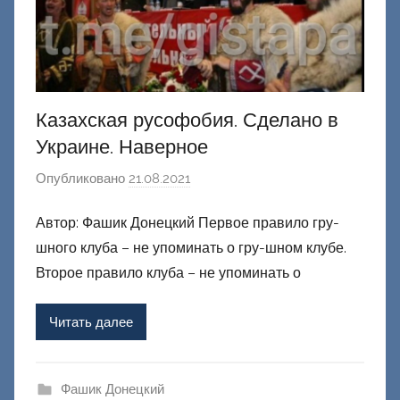
Казахская русофобия. Сделано в
Украине. Наверное
Опубликовано
21.08.2021
а
в
Автор: Фашик Донецкий Первое правило гру-
т
шного клуба – не упоминать о гру-шном клубе.
о
р
Второе правило клуба – не упоминать о
о
м
Читать далее
Ф
а
ш
Фашик Донецкий