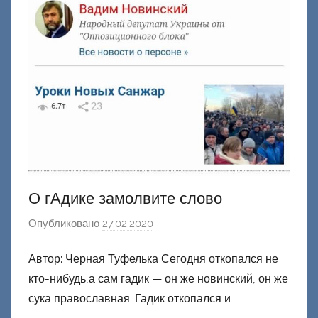
О гАдике замолвите слово
Опубликовано
27.02.2020
а
в
Автор: Черная Туфелька Сегодня откопался не
т
кто-нибудь,а сам гадик — он же новинский, он же
о
р
сука православная. Гадик откопался и
о