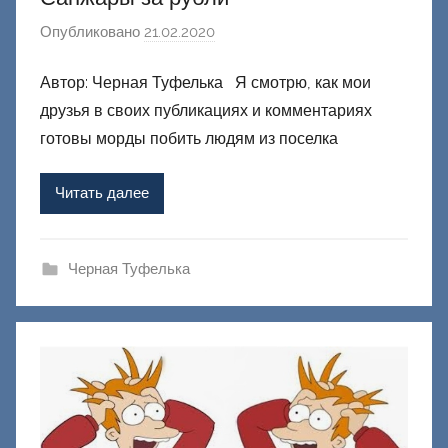
Опубликовано
21.02.2020
а
в
Автор: Черная Туфелька Я смотрю, как мои
т
друзья в своих публикациях и комментариях
о
р
готовы морды побить людям из поселка
о
м
Читать далее
Ф
а
ш
Черная Туфелька
и
к
Д
о
н
е