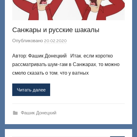
ц
к
и
й
Санжары и русские шакалы
Опубликовано
20.02.2020
а
в
Автор: Фашик Донецкий Итак, если коротко
т
рассматривать шум-гам в Санжарах, то можно
о
р
смело сказать о том, что у ватных
о
м
Читать далее
Ф
а
ш
Фашик Донецкий
и
к
Д