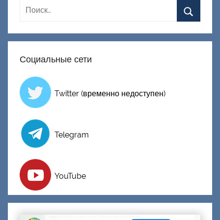
о
н
е
ц
Социальные сети
к
и
й
Twitter (временно недоступен)
Telegram
YouTube