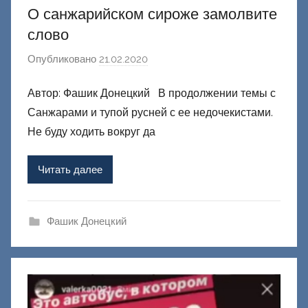
О санжарийском сироже замолвите
слово
Опубликовано
21.02.2020
а
в
Автор: Фашик Донецкий В продолжении темы с
т
Санжарами и тупой русней с ее недочекистами.
о
р
Не буду ходить вокруг да
о
м
Читать далее
Ф
а
ш
Фашик Донецкий
и
к
Д
о