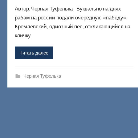
в
Автор: Черная Туфелька Буквально на днях
т
о
рабам на россии подали очередную «пабеду».
р
Кремлёвский, одиозный пёс, откликающийся на
о
кличку
м
Ф
Читать далее
а
ш
и
Черная Туфелька
к
Д
о
н
е
ц
к
и