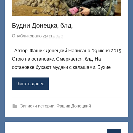
Будни Донецка, блд.
Опубликовано
29.11.2020
а
в
Автор: Фашик Донецкий Написано 09 июня 2015
т
Стою на остановке. Смеркается, блд. На
о
р
остановке бухают мудаки с калашами. Бухие
о
м
Читать далее
Ф
а
ш
Записки истории
,
Фашик Донецкий
и
к
Д