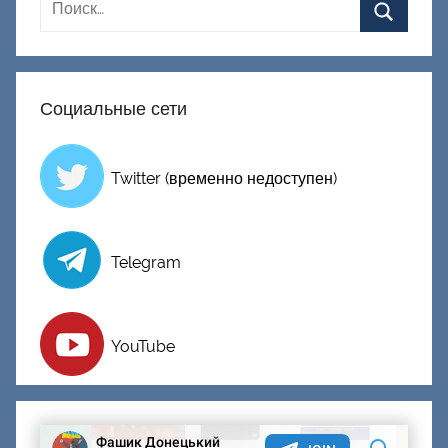
о
н
е
ц
Социальные сети
к
и
й
Twitter (временно недоступен)
Telegram
YouTube