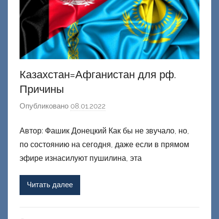
Казахстан=Афганистан для рф.
Причины
Опубликовано
08.01.2022
а
в
Автор: Фашик Донецкий Как бы не звучало, но,
т
по состоянию на сегодня, даже если в прямом
о
р
эфире изнасилуют пушилина, эта
о
м
Читать далее
Ф
а