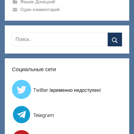
ш
Фашик Донецкий
и
Один комментарий
к
Д
о
н
е
ц
к
Социальные сети
и
й
Twitter (временно недоступен)
Telegram