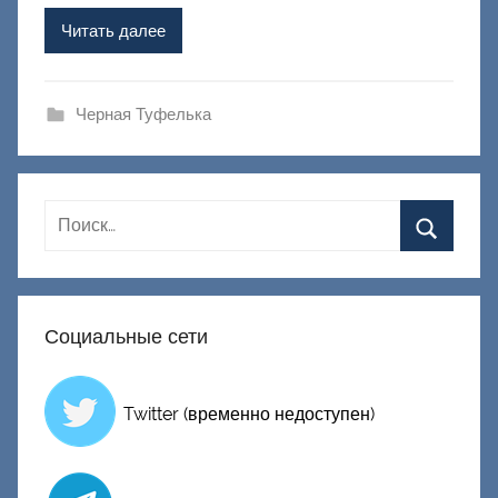
м
Читать далее
Ф
а
ш
Черная Туфелька
и
к
Д
о
н
е
ц
Социальные сети
к
и
й
Twitter (временно недоступен)