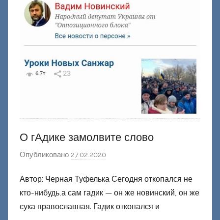
О гАдике замолвите слово
Опубликовано
27.02.2020
а
в
Автор: Черная Туфелька Сегодня откопался не
т
кто-нибудь,а сам гадик — он же новинский, он же
о
р
сука православная. Гадик откопался и
о