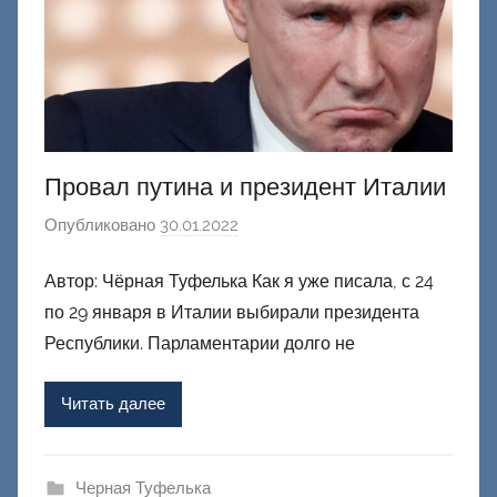
Провал путина и президент Италии
Опубликовано
30.01.2022
а
в
Автор: Чёрная Туфелька Как я уже писала, с 24
т
по 29 января в Италии выбирали президента
о
р
Республики. Парламентарии долго не
о
м
Читать далее
Ф
а
ш
Черная Туфелька