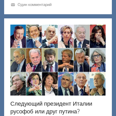
и
Один комментарий
к
Д
о
н
е
ц
к
и
й
Следующий президент Италии
русофоб или друг путина?