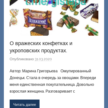
О вражеских конфетках и
укроповских продуктах.
Опубликовано
31.03.2020
а
в
Автор: Марина Григорьева Оккупированный
т
Донецьк. Стала в очередь за овощами. Впереди
о
р
меня единственная покупательница. Довольно
о
взрослая женщина. Разговаривает с
м
Ф
Читать далее