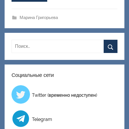
а
ш
и
Марина Григорьева
к
Д
о
н
е
ц
к
Социальные сети
и
й
Twitter (временно недоступен)
Telegram