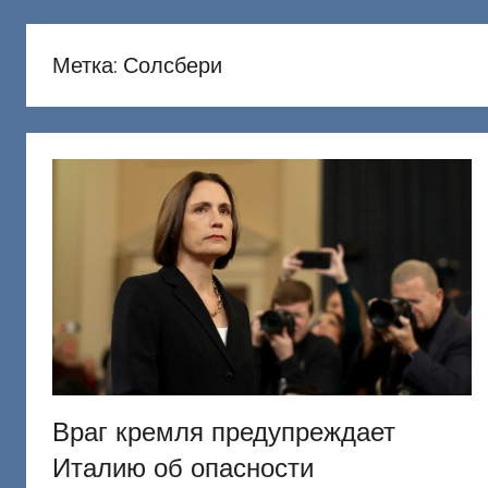
русню
Донецкий
Метка:
Солсбери
Враг кремля предупреждает
Италию об опасности