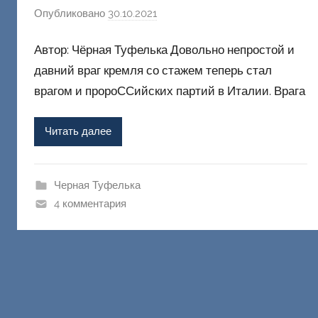
Опубликовано
30.10.2021
а
в
Автор: Чёрная Туфелька Довольно непростой и
т
о
давний враг кремля со стажем теперь стал
р
врагом и пророССийских партий в Италии. Врага
о
м
Читать далее
Ф
а
ш
Черная Туфелька
и
4 комментария
к
Д
о
н
е
ц