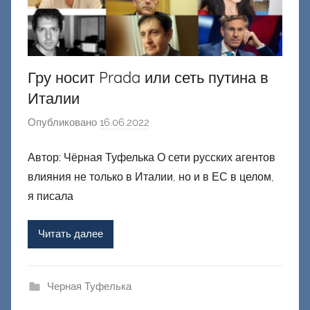
Гру носит Prada или сеть путина в
Италии
Опубликовано
16.06.2022
а
в
Автор: Чёрная Туфелька О сети русских агентов
т
влияния не только в Италии, но и в ЕС в целом,
о
р
я писала
о
м
Читать далее
Ф
а
ш
Черная Туфелька
и