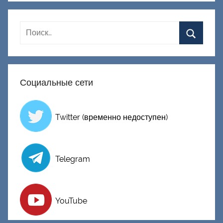
к
Д
о
н
е
ц
Социальные сети
к
и
й
Twitter (временно недоступен)
Telegram
YouTube