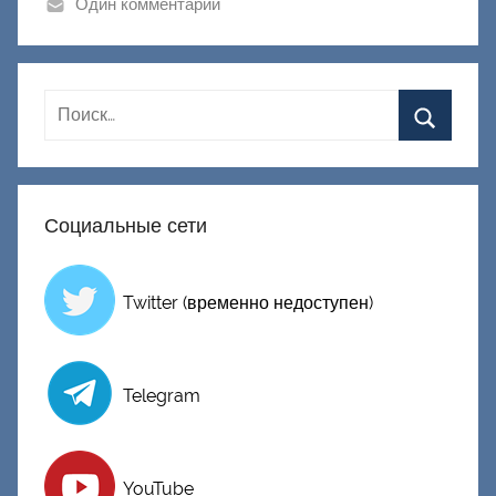
Один комментарий
Д
о
н
е
ц
к
и
Социальные сети
й
Twitter (временно недоступен)
Telegram
YouTube