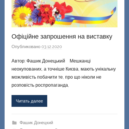
Офіційне запрошення на виставку
Опубликовано
03.12.2020
а
в
Автор: Фашик Донецький Мешканці
т
неокупованих, а точніше Києва, мають унікальну
о
р
можливість побачити те, про що ніколи не
о
розповість роспропаганда,
м
Ф
Читать далее
а
ш
и
Фашик Донецкий
к