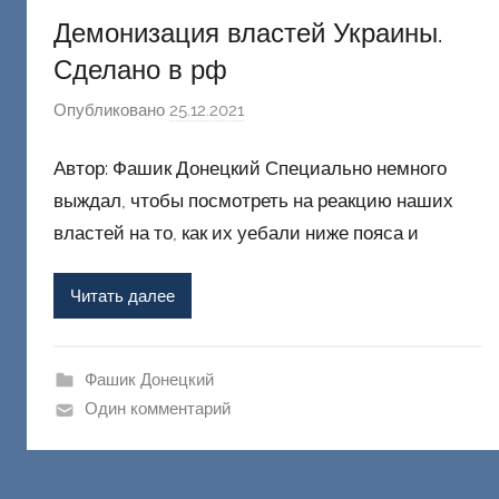
Демонизация властей Украины.
Сделано в рф
Опубликовано
25.12.2021
а
в
Автор: Фашик Донецкий Специально немного
т
о
выждал, чтобы посмотреть на реакцию наших
р
властей на то, как их уебали ниже пояса и
о
м
Читать далее
Ф
а
ш
Фашик Донецкий
и
Один комментарий
к
Д
о