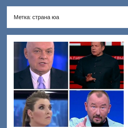
русню
Донецкий
Метка:
страна юа