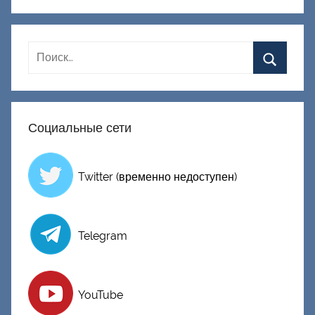
Д
о
н
е
ц
к
и
Социальные сети
й
Twitter (временно недоступен)
Telegram
YouTube