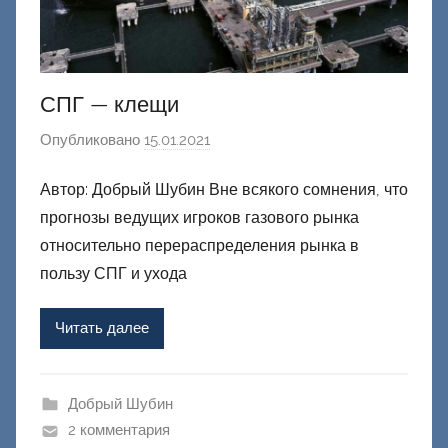
СПГ — клещи
Опубликовано
15.01.2021
а
в
Автор: Добрый Шубин Вне всякого сомнения, что
т
прогнозы ведущих игроков газового рынка
о
р
относительно перераспределения рынка в
о
пользу СПГ и ухода
м
Ф
Читать далее
а
ш
и
Добрый Шубин
к
2 комментария