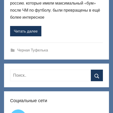
россию, которые имели максимальный «бум»
о
р
после ЧМ по футболу, были превращены в ещё
о
более интересное
м
Ф
Читать далее
а
ш
и
Черная Туфелька
к
Д
о
н
е
ц
к
Социальные сети
и
й