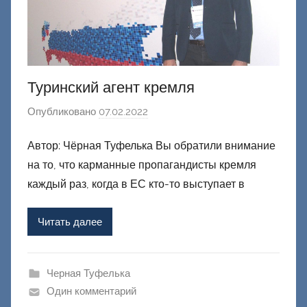
Туринский агент кремля
Опубликовано
07.02.2022
а
в
Автор: Чёрная Туфелька Вы обратили внимание
т
на то, что карманные пропагандисты кремля
о
р
каждый раз, когда в ЕС кто-то выступает в
о
м
Читать далее
Ф
а
ш
Черная Туфелька
и
Один комментарий