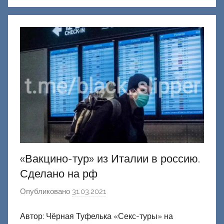
к
Д
о
н
е
ц
к
и
й
«Вакцино-тур» из Италии в россию.
Сделано на рф
Опубликовано
31.03.2021
а
в
Автор: Чёрная Туфелька «Секс-туры» на
т