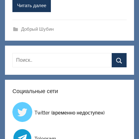
Ф
Читать далее
а
ш
и
Добрый Шубин
к
Д
о
н
е
ц
к
Социальные сети
и
й
Twitter (временно недоступен)
Telegram