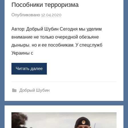
Пособники терроризма
Опубликовано
12.04.2020
а
в
Автор: Добрый Шубин Сегодня мы уделим
т
внимание не только очередной обезьяне
о
р
дыныры, но и ее пособникам. У спецслужб
о
Украины с
м
Ф
Читать далее
а
ш
и
Добрый Шубин
к
Д
о
н
е