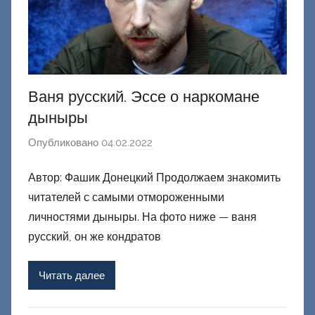
Ваня русский. Эссе о наркомане
дыныры
Опубликовано
04.02.2022
а
в
Автор: Фашик Донецкий Продолжаем знакомить
т
читателей с самыми отмороженными
о
р
личностями дыныры. На фото ниже — ваня
о
русский, он же кондратов
м
Ф
Читать далее
а
ш