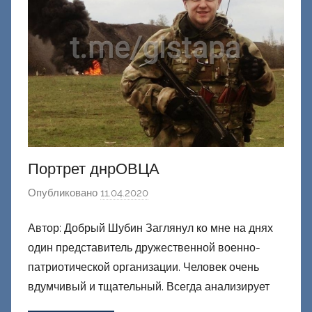
ц
к
и
й
Портрет днрОВЦА
Опубликовано
11.04.2020
а
в
Автор: Добрый Шубин Заглянул ко мне на днях
т
один представитель дружественной военно-
о
р
патриотической организации. Человек очень
о
вдумчивый и тщательный. Всегда анализирует
м