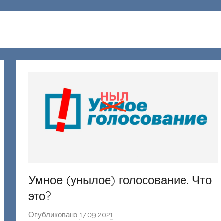
Умное (унылое) голосование. Что
это?
Опубликовано
17.09.2021
а