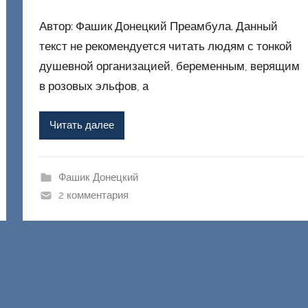
в
Автор: Фашик Донецкий Преамбула. Данный
т
о
текст не рекомендуется читать людям с тонкой
р
душевной организацией, беременным, верящим
о
в розовых эльфов, а
м
Ф
Читать далее
а
ш
и
Фашик Донецкий
к
2 комментария
Д
о
н
е
ц
к