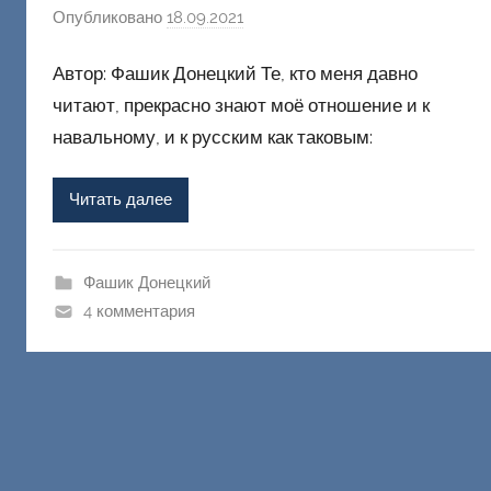
Опубликовано
18.09.2021
а
в
Автор: Фашик Донецкий Те, кто меня давно
т
о
читают, прекрасно знают моё отношение и к
р
навальному, и к русским как таковым:
о
м
Читать далее
Ф
а
ш
Фашик Донецкий
и
4 комментария
к
Д
о
н
е
ц