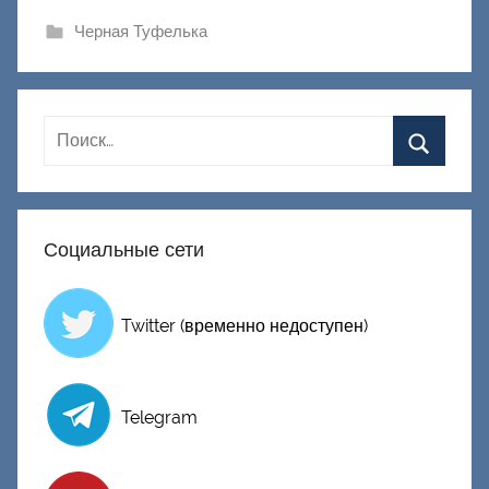
и
Черная Туфелька
к
Д
о
н
е
ц
к
Социальные сети
и
й
Twitter (временно недоступен)
Telegram