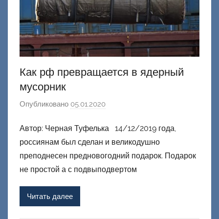
Как рф превращается в ядерный
мусорник
Опубликовано
05.01.2020
а
в
Автор: Черная Туфелька 14/12/2019 года,
т
россиянам был сделан и великодушно
о
р
преподнесен предновогодний подарок. Подарок
о
не простой а с подвыподвертом
м
Ф
Читать далее
а
ш