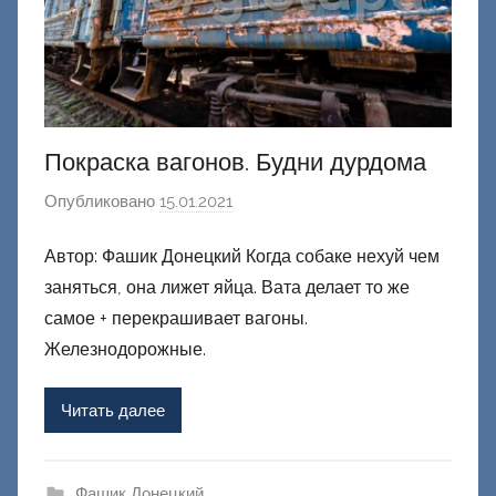
Покраска вагонов. Будни дурдома
Опубликовано
15.01.2021
а
в
Автор: Фашик Донецкий Когда собаке нехуй чем
т
заняться, она лижет яйца. Вата делает то же
о
р
самое + перекрашивает вагоны.
о
Железнодорожные.
м
Ф
Читать далее
а
ш
и
Фашик Донецкий