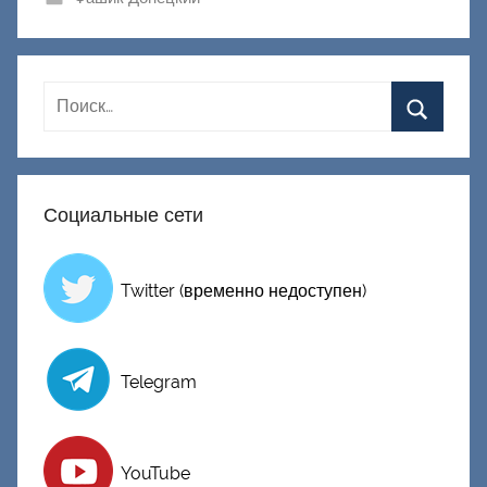
к
Д
о
н
е
ц
к
Социальные сети
и
й
Twitter (временно недоступен)
Telegram
YouTube