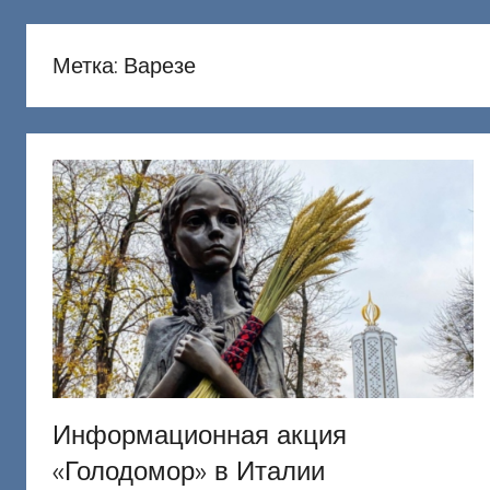
русню
Донецкий
Метка:
Варезе
Информационная акция
«Голодомор» в Италии