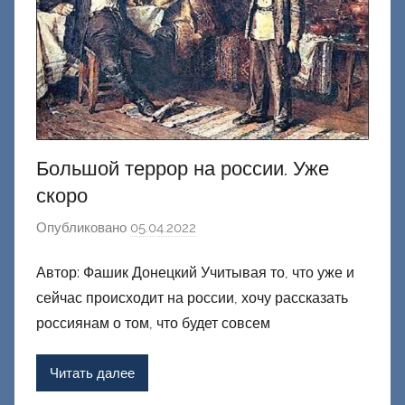
Большой террор на россии. Уже
скоро
Опубликовано
05.04.2022
а
в
Автор: Фашик Донецкий Учитывая то, что уже и
т
сейчас происходит на россии, хочу рассказать
о
р
россиянам о том, что будет совсем
о
м
Читать далее
Ф