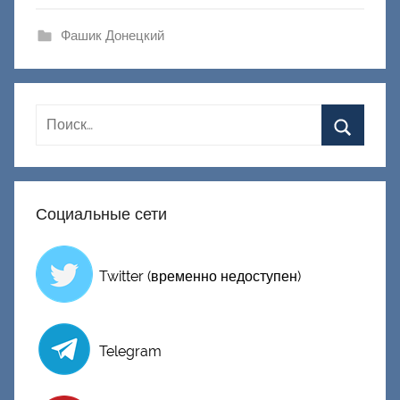
а
ш
Фашик Донецкий
и
к
Д
о
н
е
ц
Социальные сети
к
и
й
Twitter (временно недоступен)
Telegram